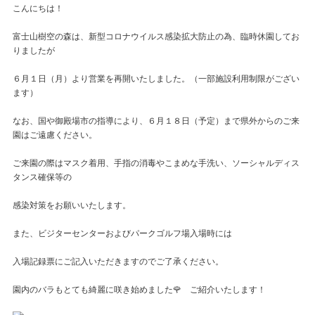
こんにちは！
富士山樹空の森は、新型コロナウイルス感染拡大防止の為、臨時休園してお
りましたが
６月１日（月）より営業を再開いたしました。（一部施設利用制限がござい
ます）
なお、国や御殿場市の指導により、６月１８日（予定）まで県外からのご来
園はご遠慮ください。
ご来園の際はマスク着用、手指の消毒やこまめな手洗い、ソーシャルディス
タンス確保等の
感染対策をお願いいたします。
また、ビジターセンターおよびパークゴルフ場入場時には
入場記録票にご記入いただきますのでご了承ください。
園内のバラもとても綺麗に咲き始めました🌹 ご紹介いたします！