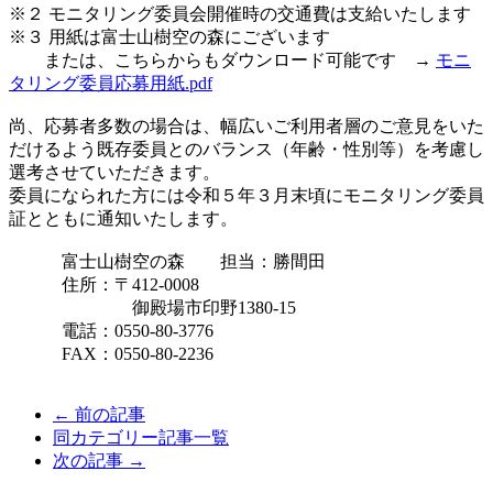
※２ モニタリング委員会開催時の交通費は支給いたします
※３ 用紙は富士山樹空の森にございます
または、こちらからもダウンロード可能です →
モニ
タリング委員応募用紙.pdf
尚、応募者多数の場合は、幅広いご利用者層のご意見をいた
だけるよう既存委員とのバランス（年齢・性別等）を考慮し
選考させていただきます。
委員になられた方には令和５年３月末頃にモニタリング委員
証とともに通知いたします。
富士山樹空の森 担当：勝間田
住所：〒412-0008
御殿場市印野1380-15
電話：0550-80-3776
FAX：0550-80-2236
← 前の記事
同カテゴリー記事一覧
次の記事 →