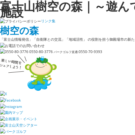
富士山樹空の森｜～遊ん
施設
リンク集
樹空の森
「富士山情報発信」「自衛隊との交流」「地域活性」
の役割を担う御殿場市の新た
0550-80-3776
0550-70-9393
パークゴルフ直通: